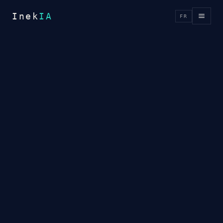
Inek
IA
FR