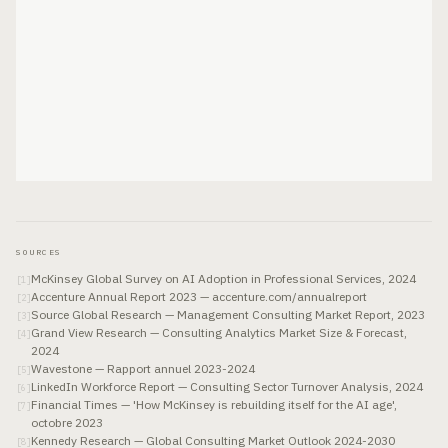
SOURCES
McKinsey Global Survey on AI Adoption in Professional Services, 2024
[
1
]
Accenture Annual Report 2023 — accenture.com/annualreport
[
2
]
Source Global Research — Management Consulting Market Report, 2023
[
3
]
Grand View Research — Consulting Analytics Market Size & Forecast,
[
4
]
2024
Wavestone — Rapport annuel 2023-2024
[
5
]
LinkedIn Workforce Report — Consulting Sector Turnover Analysis, 2024
[
6
]
Financial Times — 'How McKinsey is rebuilding itself for the AI age',
[
7
]
octobre 2023
Kennedy Research — Global Consulting Market Outlook 2024-2030
[
8
]