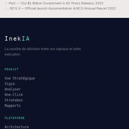
PwC — 'Our $1 Billion Investment in AI' Press Release, 2023
[
9
]
BCG X — Official launch documentation & BCG Annual Report 2023
[
10
]
Inek
IA
La couche de décision entre vos signaux et votre
exécution.
PRODUIT
Vue Stratégique
Vigia
Analyser
One-Click
Stratebox
Rapports
PLATEFORME
Architecture