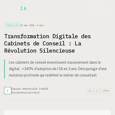
Inek
IA
EN
19 mai 2026
·
9
min
TECH & IA
Transformation Digitale des
Cabinets de Conseil : La
Révolution Silencieuse
Les cabinets de conseil investissent massivement dans le
digital : +340% d'adoption de l'IA en 3 ans. Décryptage d'une
mutation profonde qui redéfinit le métier de consultant.
Équipe éditoriale InekIA
I
LI
X
LIEN
Équipe éditoriale InekIA