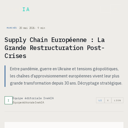
Inek
IA
EN
20 mai 2026
·
9
min
MARCHÉS
Supply Chain Européenne : La
Grande Restructuration Post-
Crises
Entre pandémie, guerre en Ukraine et tensions géopolitiques,
les chaînes d'approvisionnement européennes vivent leur plus
grande transformation depuis 30 ans. Décryptage stratégique.
Équipe éditoriale InekIA
I
LI
X
LIEN
Équipe éditoriale InekIA