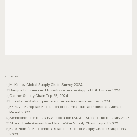
SOURCES
McKinsey Global Supply Chain Survey 2024
[
1
]
Banque Européenne d'Investissement — Rapport IDE Europe 2024
[
2
]
Gartner Supply Chain Top 25, 2024
[
3
]
Eurostat — Statistiques manufacturières européennes, 2024
[
4
]
EFPIA — European Federation of Pharmaceutical Industries Annual
[
5
]
Report 2022
Semiconductor Industry Association (SIA) — State of the Industry 2023
[
6
]
Allianz Trade Research — Ukraine War Supply Chain Impact 2022
[
7
]
Euler Hermès Economic Research — Cost of Supply Chain Disruptions
[
8
]
2023