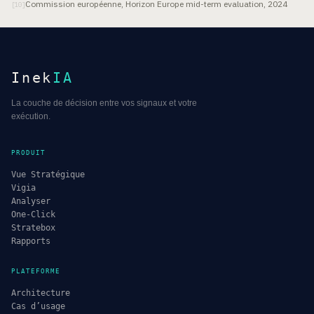
Commission européenne, Horizon Europe mid-term evaluation, 2024
[
10
]
Inek
IA
La couche de décision entre vos signaux et votre
exécution.
PRODUIT
Vue Stratégique
Vigia
Analyser
One-Click
Stratebox
Rapports
PLATEFORME
Architecture
Cas d’usage