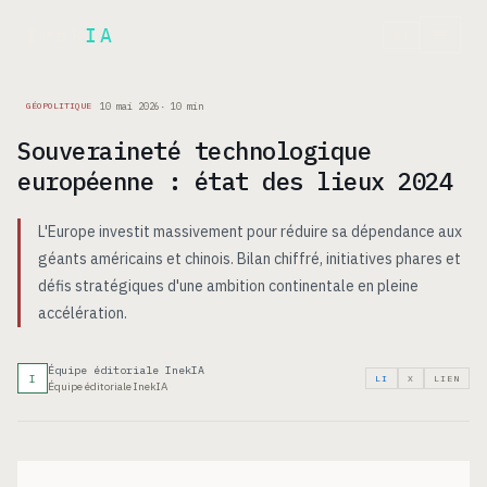
Inek
IA
EN
10 mai 2026
·
10
min
GÉOPOLITIQUE
Souveraineté technologique
européenne : état des lieux 2024
L'Europe investit massivement pour réduire sa dépendance aux
géants américains et chinois. Bilan chiffré, initiatives phares et
défis stratégiques d'une ambition continentale en pleine
accélération.
Équipe éditoriale InekIA
I
LI
X
LIEN
Équipe éditoriale InekIA