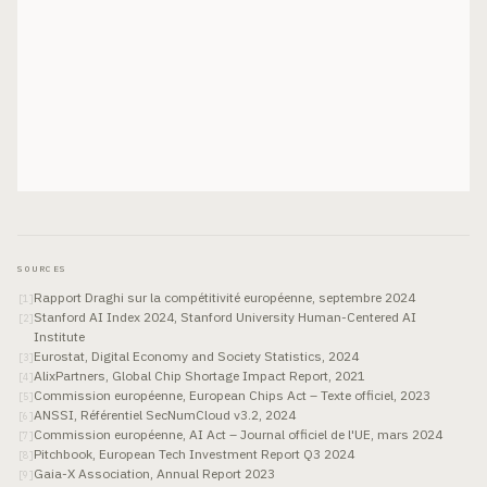
SOURCES
Rapport Draghi sur la compétitivité européenne, septembre 2024
[
1
]
Stanford AI Index 2024, Stanford University Human-Centered AI
[
2
]
Institute
Eurostat, Digital Economy and Society Statistics, 2024
[
3
]
AlixPartners, Global Chip Shortage Impact Report, 2021
[
4
]
Commission européenne, European Chips Act – Texte officiel, 2023
[
5
]
ANSSI, Référentiel SecNumCloud v3.2, 2024
[
6
]
Commission européenne, AI Act – Journal officiel de l'UE, mars 2024
[
7
]
Pitchbook, European Tech Investment Report Q3 2024
[
8
]
Gaia-X Association, Annual Report 2023
[
9
]