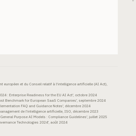
← 
ropéen et du Conseil relatif à l'intelligence artificielle (AI Act),
4 : Enterprise Readiness for the EU AI Act', octobre 2024
 Cost Benchmark for European SaaS Companies', septembre 2024
lementation FAQ and Guidance Notes', décembre 2024
gement de l'intelligence artificielle, ISO, décembre 2023
eneral Purpose AI Models : Compliance Guidelines', juillet 2025
Governance Technologies 2024', août 2024