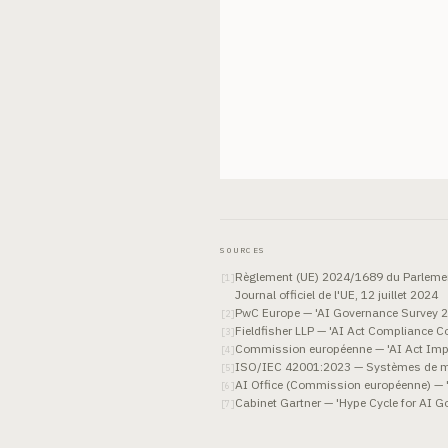
SOURCES
Règlement (UE) 2024/1689 du Parlement eu
[
1
]
Journal officiel de l'UE, 12 juillet 2024
PwC Europe — 'AI Governance Survey 202
[
2
]
Fieldfisher LLP — 'AI Act Compliance
[
3
]
Commission européenne — 'AI Act Imp
[
4
]
ISO/IEC 42001:2023 — Systèmes de mana
[
5
]
AI Office (Commission européenne) — 'G
[
6
]
Cabinet Gartner — 'Hype Cycle for AI 
[
7
]