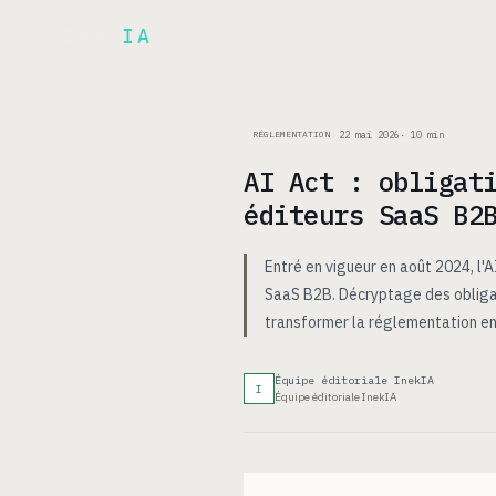
Inek
IA
ARCH
PRODUIT
▾
22 mai 2026
·
10
min
RÉGLEMENTATION
AI Act : obligat
éditeurs SaaS B2
Entré en vigueur en août 2024, l'
SaaS B2B. Décryptage des obligat
transformer la réglementation en
Équipe éditoriale InekIA
I
Équipe éditoriale InekIA