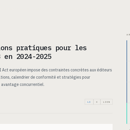
ITECTURE
CAS D’USAGE
TARIFS
INSIGHTS
À PROPOS
A
ions pratiques pour les
B en 2024-2025
AI Act européen impose des contraintes concrètes aux éditeurs
ions, calendrier de conformité et stratégies pour
 avantage concurrentiel.
LI
X
LIEN